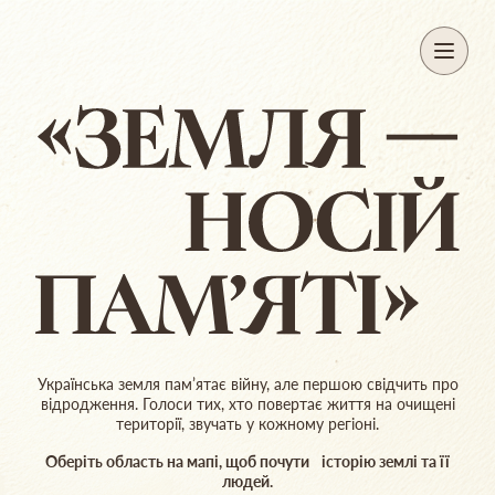
Українська земля памʼятає війну, але першою свідчить про
відродження. Голоси тих, хто повертає життя на очищені
території, звучать у кожному регіоні.
Оберіть область на мапі, щоб почути історію землі та її
людей.