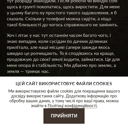
тут розраду знаходили. Після роботи чи вихідні собі
щось в грунті покопатись, щось виростити. Для мене
у цьому багато ну простого такого задоволення, я б
сказала. Скільки у телефоні можна сидіти, а ніщо
такої близькості до чогось справжнього не замінить.
Хоч і літає у нас тут останнім часом багато чого, і
знаю випадки, коли сусідам по дачних ділянках
прилітало, але наші місцеві сапери завжди якось
швидко це розчищають. То я сподіваюсь на краще,
продовжую до своєї землі ходити, займатися. Це для
мене опора й стабільність. Ми дбаємо про землю, а
земля — тримає нас.
ЦЕЙ САЙТ ВИКОРИСТОВУЄ ФАЙЛИ COOKIES
Ми використовуємо файли cookies для покращення вашого
досвіду використання сайту. Додаткову інформацію про
ЗАПОРІЗЬКИЙ РЕГІОН
обробку ваших даних, у тому числі про ваші права, можна
знайти в
Політиці конфіденційності.
ДО КАРТИ
ПРИЙНЯТИ